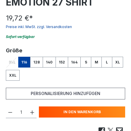
EMOTION 27 SHIRT
19,72 €
*
Preise inkl. MwSt. zzgl. Versandkosten
Sofort verfügbar
auswählen
Größe
3XL
116
128
140
152
164
S
M
L
XL
(Diese Option ist zurzeit nicht verfügbar.)
XXL
PERSONALISIERUNG HINZUFÜGEN
IN DEN WARENKORB