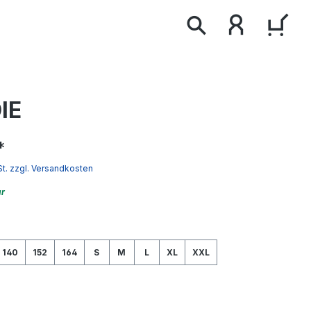
WAR
IE
*
St. zzgl. Versandkosten
ar
wählen
140
152
164
S
M
L
XL
XXL